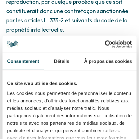
reproduction, par quelque procédé que ce soit
constituerait donc une contrefaçon sanctionnée
par les articles L. 335-2 et suivants du code de la
propriété intellectuelle.
4. HYPERLIENS ET COOKIES
Les liens hypertextes mis en place dans le cadre
Consentement
Détails
À propos des cookies
du présent site web en direction d’autres
ressources présentes sur le réseau Internet ne
Ce site web utilise des cookies.
sauraient engager la responsabilité de CBPP le
Les cookies nous permettent de personnaliser le contenu
Ponton SAS. Dans le cadre de la consultation du
et les annonces, d'offrir des fonctionnalités relatives aux
site, des cookies de navigation peuvent être
médias sociaux et d'analyser notre trafic. Nous
implantés dans l'ordinateur des visiteurs.
partageons également des informations sur l'utilisation de
L'utilisateur a la possibilité de s'opposer à
notre site avec nos partenaires de médias sociaux, de
publicité et d'analyse, qui peuvent combiner celles-ci
l'enregistrement de cookies en configurant son
avec d'autres informations que vous leur avez fournies