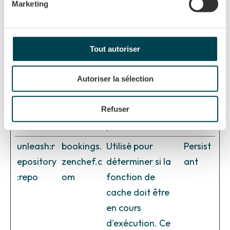
Marketing
visiteur sur le
site.
CookieC
Cookiebo
Stocke
1
Tout autoriser
onsent
t
l'autorisation
année
d'utilisation de
Autoriser la sélection
cookies pour le
Refuser
domaine actuel
par l'utilisateur
unleash:r
bookings.
Utilisé pour
Persist
epository
zenchef.c
déterminer si la
ant
:repo
om
fonction de
cache doit être
en cours
d'exécution. Ce