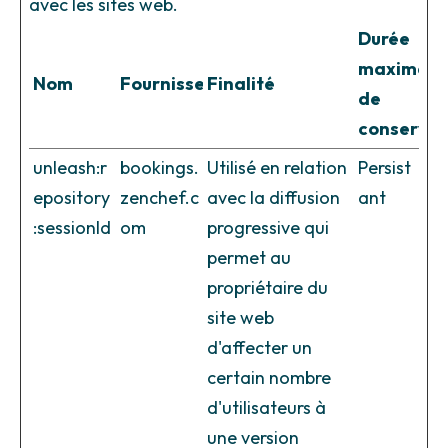
avec les sites web.
Durée
maximale
Nom
Fournisseur
Finalité
de
conservat
unleash:r
bookings.
Utilisé en relation
Persist
epository
zenchef.c
avec la diffusion
ant
:sessionId
om
progressive qui
permet au
propriétaire du
site web
d'affecter un
certain nombre
d'utilisateurs à
une version