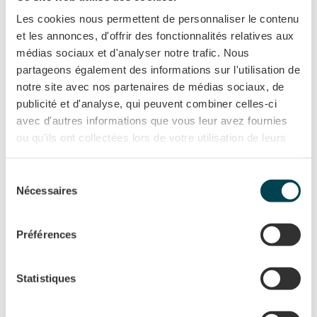
la sécurité des
Les cookies nous permettent de personnaliser le contenu
données de
et les annonces, d'offrir des fonctionnalités relatives aux
l'internaute.
médias sociaux et d'analyser notre trafic. Nous
partageons également des informations sur l'utilisation de
bugsnag-
bookings.
Ce cookie est
Persist
notre site avec nos partenaires de médias sociaux, de
anonymo
zenchef.c
utilisé pour
ant
publicité et d'analyse, qui peuvent combiner celles-ci
us-id
om
détecter les
avec d'autres informations que vous leur avez fournies
ou qu'ils ont collectées lors de votre utilisation de leurs
erreurs sur le
services.
site ; ces
Sélection
informations
Nécessaires
du
sont envoyées au
consentement
personnel
Préférences
technique du site
pour pouvoir
Statistiques
optimiser
l'expérience du