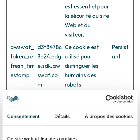
est essentiel pour
la sécurité du site
Web et du
visiteur.
awswaf_
d3f8478c
Ce cookie est
Persist
token_re
3e24.edg
utilisé pour
ant
fresh_tim
e.sdk.aw
distinguer les
estamp
swaf.co
humains des
m
robots.
aws-
d3f8478c
Utilisé pour
Sessio
waf-
3e24.edg
chiffrer et garder
n
token
e.sdk.aw
les données du
Consentement
Détails
À propos des cookies
[x2]
swaf.co
visiteur - Ceci est
m
nécessaire pour
Ce site web utilise des cookies.