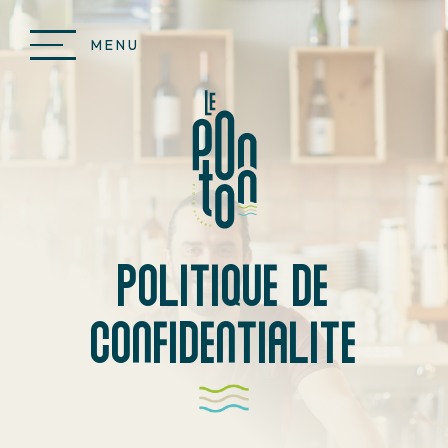
Aller
au
contenu
MENU
principal
Politique de
confidentialite