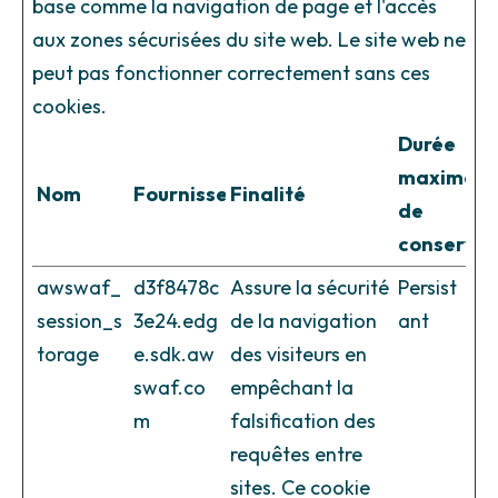
base comme la navigation de page et l'accès
aux zones sécurisées du site web. Le site web ne
peut pas fonctionner correctement sans ces
cookies.
Durée
maximale
Nom
Fournisseur
Finalité
de
conservat
awswaf_
d3f8478c
Assure la sécurité
Persist
session_s
3e24.edg
de la navigation
ant
torage
e.sdk.aw
des visiteurs en
swaf.co
empêchant la
m
falsification des
requêtes entre
sites. Ce cookie