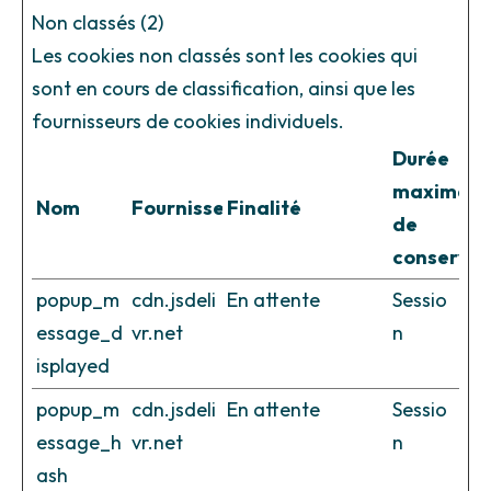
Non classés (2)
Les cookies non classés sont les cookies qui
sont en cours de classification, ainsi que les
fournisseurs de cookies individuels.
Durée
maximale
Nom
Fournisseur
Finalité
de
conservat
popup_m
cdn.jsdeli
En attente
Sessio
essage_d
vr.net
n
isplayed
popup_m
cdn.jsdeli
En attente
Sessio
essage_h
vr.net
n
ash