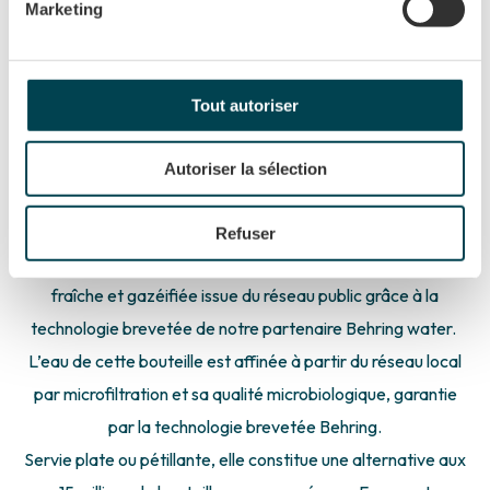
Marketing
sur l’étang. En revanche la baignade est interdite par
arrêté municipal. Il est également interdit de
faire des
barbecues
et de
brûler des déchets et végétaux aux
Tout autoriser
abords de l’étang.
Autoriser la sélection
Sur place
, aucune bouteille en plastique ne vous sera
servie.
Refuser
Nous vous proposons de consommer une eau sécurisée ,
fraîche et gazéifiée issue du réseau public grâce à la
technologie brevetée de notre partenaire Behring water.
L’eau de cette bouteille est affinée à partir du réseau local
par microfiltration et sa qualité microbiologique, garantie
par la technologie brevetée Behring.
Servie plate ou pétillante, elle constitue une alternative aux