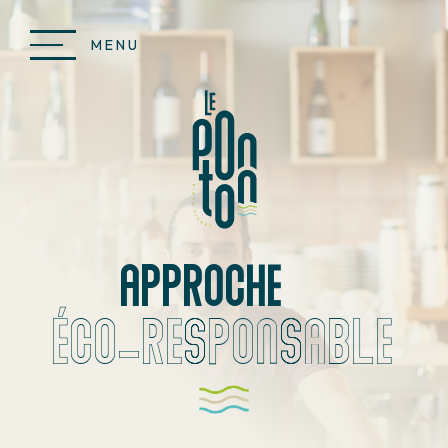
Aller
au
contenu
MENU
principal
approche
éco-responsable