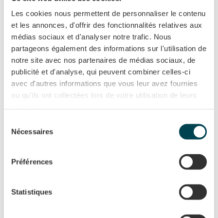
études ont montré que les oiseaux s’y posent et se
Les cookies nous permettent de personnaliser le contenu
et les annonces, d'offrir des fonctionnalités relatives aux
reproduisent.
médias sociaux et d'analyser notre trafic. Nous
Réchauffement urbain limité : La végétation réduit l’effet
partageons également des informations sur l'utilisation de
d’îlot de chaleur en absorbant la chaleur et en
notre site avec nos partenaires de médias sociaux, de
évapotranspirant.
publicité et d'analyse, qui peuvent combiner celles-ci
avec d'autres informations que vous leur avez fournies
Réduction des pollutions : Ils filtrent l’eau de pluie et
ou qu'ils ont collectées lors de votre utilisation de leurs
réduisent la pollution.
services.
Captage du CO2 : La végétation absorbe le dioxyde de
Sélection
carbone.
Nécessaires
du
consentement
Dans ce parc boisé
, vous êtes dans une environnement
Préférences
de bio-diversité, et l’Etang de Pique Pierre , naturel et
indépendant de l’Isère, est préservé. Il a été réaménagé en
Statistiques
2019 pour restaurer sa végétation et valoriser ses berges.
L’espace est un lieu de vie.. Pêche et kayak se pratiquent