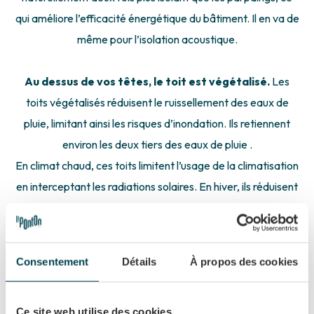
qui améliore l’efficacité énergétique du bâtiment. Il en va de
même pour l’isolation acoustique.
Au dessus de vos têtes, le toit est végétalisé.
Les
toits végétalisés réduisent le ruissellement des eaux de
pluie, limitant ainsi les risques d’inondation. Ils retiennent
environ les deux tiers des eaux de pluie .
En climat chaud, ces toits limitent l’usage de la climatisation
en interceptant les radiations solaires. En hiver, ils réduisent
la perte de chaleur.
Longévité du toit : Protégés des UV et des variations de
température, les toits végétalisés ont une durée de vie plus
Consentement
Détails
À propos des cookies
longue.
Refuge pour la biodiversité : Ils accueillent insectes,
Ce site web utilise des cookies.
araignées et oiseaux, favorisant la faune urbaine. Des